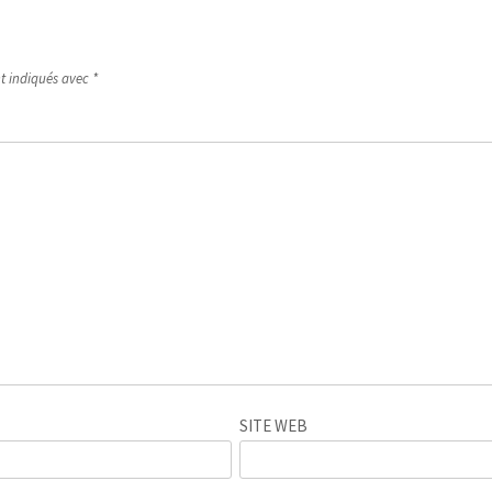
nt indiqués avec
*
SITE WEB