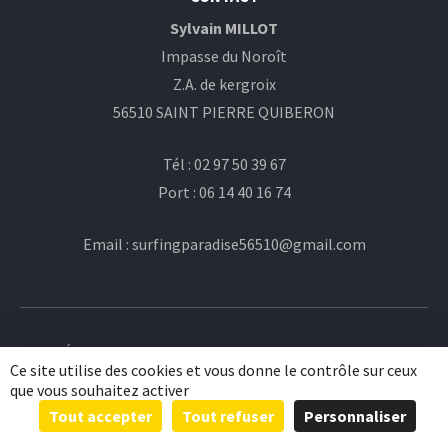
Sylvain MILLOT
Impasse du Noroît
Z.A. de kergroix
56510 SAINT PIERRE QUIBERON
Tél : 02 97 50 39 67
Port : 06 14 40 16 74
Email : surfingparadise56510@gmail.com
© École de surf Surfing Paradise 2015 -
Plan du site
-
Ce site utilise des cookies et vous donne le contrôle sur ceux
Mentions légales
que vous souhaitez activer
Tout accepter
Tout refuser
Personnaliser