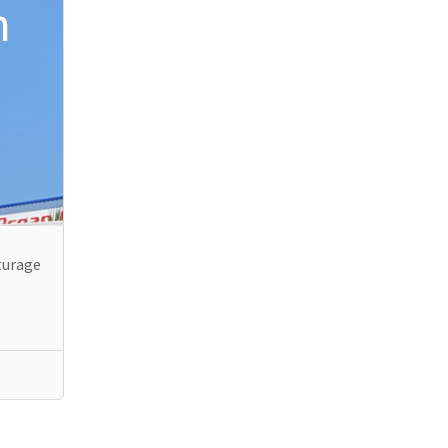
n
iturage