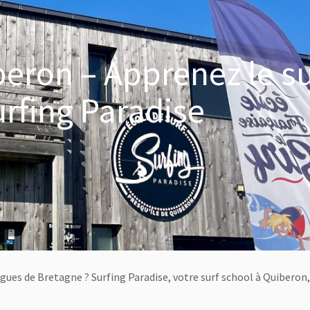
eron – Apprenez le su
rfing Paradise
gues de Bretagne ? Surfing Paradise, votre surf school à Quiberon,
]