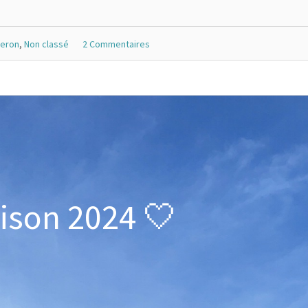
beron
,
Non classé
2 Commentaires
ison 2024 🤍