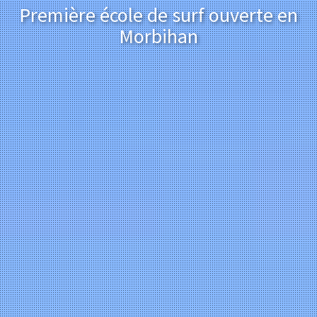
Première école de surf ouverte en
Morbihan