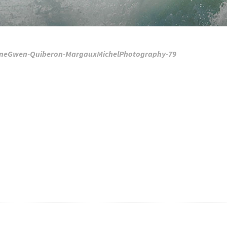
aneGwen-Quiberon-MargauxMichelPhotography-79