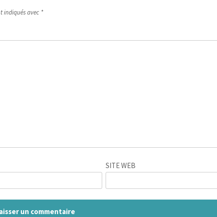
nt indiqués avec
*
SITE WEB