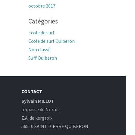
octobre 2017
Catégories
Ecole de surf
Ecole de surf Quiberon
Non classé
Surf Quiberon
CONTACT
Sylvain MILLOT
Impasse du Noroît
Z.A. de kergroix
56510 SAINT PIERRE QUIBERON