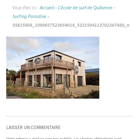
Vous êtes ici :
Accueil
»
L’école de surf de Quiberon –
Surfing Paradise
»
55615808_1098657523654014_5321504113702207488_n
LAISSER UN COMMENTAIRE
Votre adresse e-mail ne sera pas publiée.
Les champs obligatoires sont