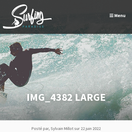
Passer
Panneau de gestion des cookies
au
Menu
contenu
IMG_4382 LARGE
Posté par, Sylvain Millot
sur 22 juin 2022