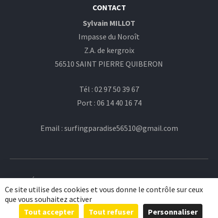
CONTACT
Sylvain MILLOT
Impasse du Noroît
Z.A. de kergroix
56510 SAINT PIERRE QUIBERON
Tél : 02 97 50 39 67
Port : 06 14 40 16 74
Email : surfingparadise56510@gmail.com
© École de surf Surfing Paradise 2015 -
Plan du site
-
Ce site utilise des cookies et vous donne le contrôle sur ceux
Mentions légales
que vous souhaitez activer
Tout accepter
Tout refuser
Personnaliser