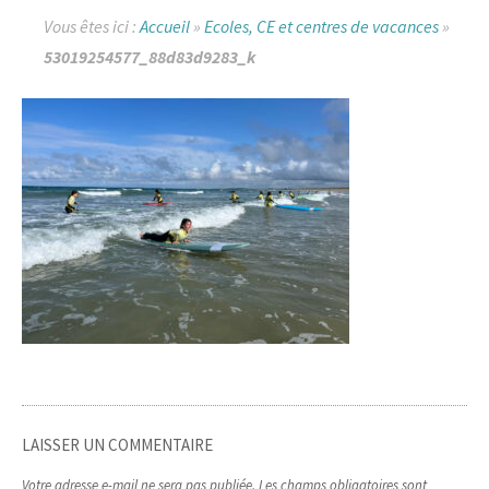
Vous êtes ici :
Accueil
»
Ecoles, CE et centres de vacances
»
53019254577_88d83d9283_k
LAISSER UN COMMENTAIRE
Votre adresse e-mail ne sera pas publiée.
Les champs obligatoires sont