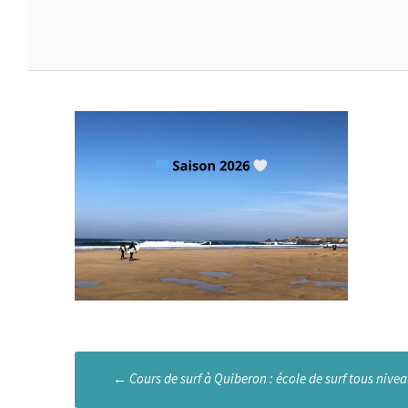
Poste
←
Cours de surf à Quiberon : école de surf tous nive
navigation