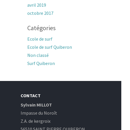
avril 2019
octobre 2017
Catégories
Ecole de surf
Ecole de surf Quiberon
Non classé
Surf Quiberon
CONTACT
Sylvain MILLOT
Impasse du Noroît
Z.A. de kergroix
56510 SAINT PIERRE QUIBERON