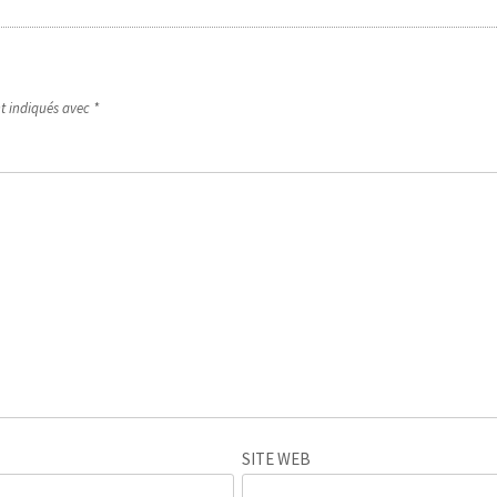
nt indiqués avec
*
SITE WEB