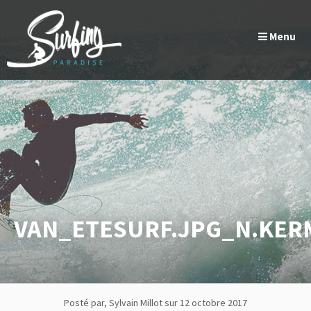
Passer
Panneau de gestion des cookies
au
Menu
contenu
VAN_ETESURF.JPG_N.KE
Posté par, Sylvain Millot
sur 12 octobre 2017