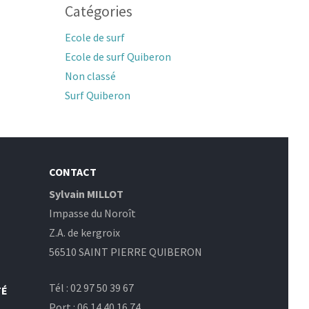
Catégories
Ecole de surf
Ecole de surf Quiberon
Non classé
Surf Quiberon
CONTACT
Sylvain MILLOT
Impasse du Noroît
Z.A. de kergroix
56510 SAINT PIERRE QUIBERON
Tél : 02 97 50 39 67
TÉ
Port : 06 14 40 16 74